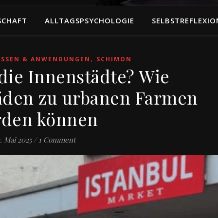
SCHAFT
ALLTAGSPSYCHOLOGIE
SELBSTREFLEXIO
,
ISSEN & ANWENDUNGEN
SCHIMON
 die Innenstädte? Wie
äden zu urbanen Farmen
den können
. Mai 2025
/
1 Comment