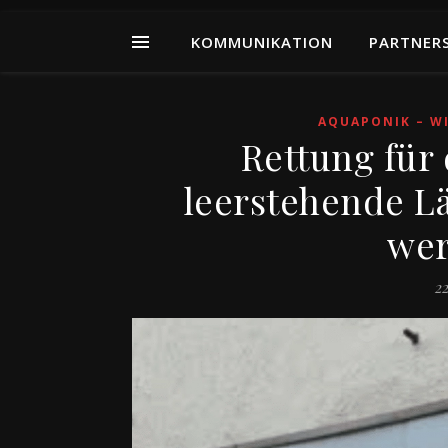
KOMMUNIKATION
PARTNER
AQUAPONIK – W
Rettung für
leerstehende L
wer
22