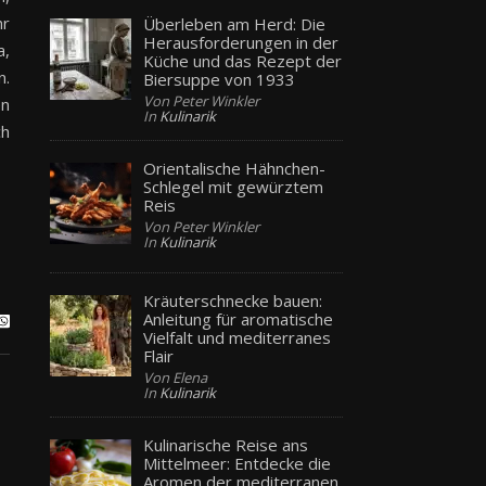
hr
Überleben am Herd: Die
Herausforderungen in der
a,
Küche und das Rezept der
n.
Biersuppe von 1933
Von Peter Winkler
en
In
Kulinarik
ch
Orientalische Hähnchen-
Schlegel mit gewürztem
Reis
Von Peter Winkler
In
Kulinarik
Kräuterschnecke bauen:
Anleitung für aromatische
Vielfalt und mediterranes
Flair
Von Elena
In
Kulinarik
Kulinarische Reise ans
Mittelmeer: Entdecke die
Aromen der mediterranen