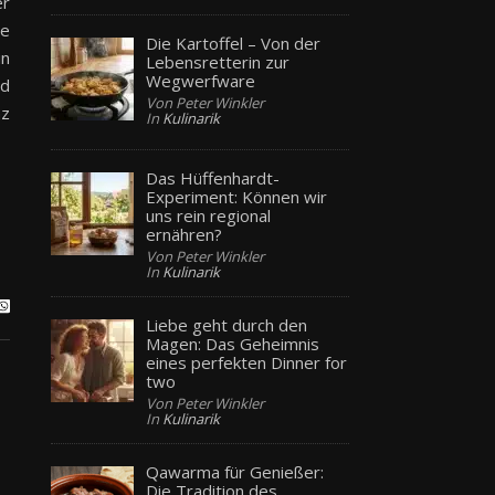
er
ue
Die Kartoffel – Von der
in
Lebensretterin zur
Wegwerfware
nd
Von Peter Winkler
nz
In
Kulinarik
Das Hüffenhardt-
Experiment: Können wir
uns rein regional
ernähren?
Von Peter Winkler
In
Kulinarik
Liebe geht durch den
Magen: Das Geheimnis
eines perfekten Dinner for
two
Von Peter Winkler
In
Kulinarik
Qawarma für Genießer:
Die Tradition des