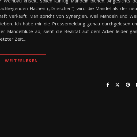
 Weinbau kriselt, sollen künftig Mandeln blühen. Angesichts d
achliegenden Flächen („Drieschen“) wird die Mandel als der ne
chaft verkauft. Man spricht von Synergien, weil Mandeln und We
 lieben. Ich habe mir die Pressemeldung genau durchgelesen u
er Mandelblüte ab, sieht die Realität auf dem Acker leider ga
letzter Zeit…
WEITERLESEN