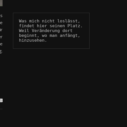
es
Was mich nicht loslässt, 
le
findet hier seinen Platz.
ir
Weil Veränderung dort 
beginnt, wo man anfängt, 
er
hinzusehen.
ge
g.