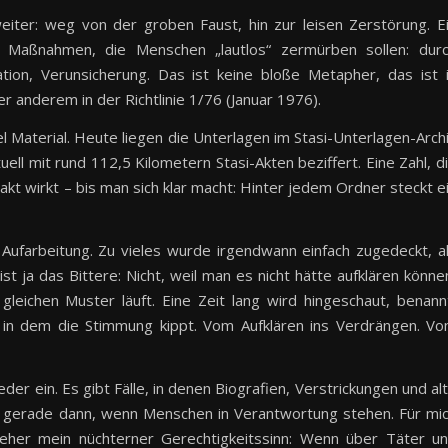
eiter: weg von der groben Faust, hin zur leisen Zerstörung. E
Maßnahmen, die Menschen „lautlos“ zermürben sollen: dur
ation, Verunsicherung. Das ist keine bloße Metapher, das ist 
 anderem in der Richtlinie 1/76 (Januar 1976).
iel Material. Heute liegen die Unterlagen im Stasi-Unterlagen-Arch
ll mit rund 112,5 Kilometern Stasi-Akten beziffert. Eine Zahl, d
akt wirkt – bis man sich klar macht: Hinter jedem Ordner steckt e
 Aufarbeitung. Zu vieles wurde irgendwann einfach zugedeckt, a
t ja das Bittere: Nicht, weil man es nicht hätte aufklären könne
leichen Muster läuft. Eine Zeit lang wird hingeschaut, benann
in dem die Stimmung kippt. Vom Aufklären ins Verdrängen. V
er ein. Es gibt Fälle, in denen Biografien, Verstrickungen und al
– gerade dann, wenn Menschen in Verantwortung stehen. Für mi
 eher mein nüchterner Gerechtigkeitssinn: Wenn über Täter u