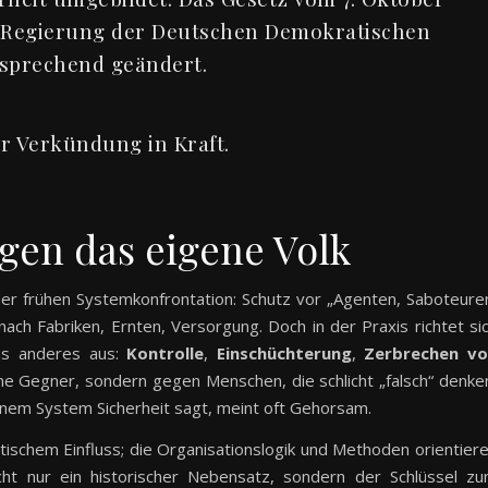
e Regierung der Deutschen Demokratischen
ntsprechend geändert.
er Verkündung in Kraft.
gen das eigene Volk
der frühen Systemkonfrontation: Schutz vor „Agenten, Saboteure
 nach Fabriken, Ernten, Versorgung. Doch in der Praxis richtet si
was anderes aus:
Kontrolle
,
Einschüchterung
,
Zerbrechen v
ne Gegner, sondern gegen Menschen, die schlicht „falsch“ denke
 einem System Sicherheit sagt, meint oft Gehorsam.
ischem Einfluss; die Organisationslogik und Methoden orientier
icht nur ein historischer Nebensatz, sondern der Schlüssel z