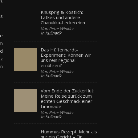
n.
 –
Knusprig & Köstlich:
ls
Latkes und andere
Chanukka-Leckereien
Von Peter Winkler
In
Kulinarik
te
um
Das Hüffenhardt-
rd
Experiment: Können wir
tz
uns rein regional
ernähren?
an
Von Peter Winkler
In
Kulinarik
Vom Ende der Zuckerflut:
Meine Reise zurück zum
echten Geschmack einer
Limonade
Von Peter Winkler
In
Kulinarik
Hummus Rezept: Mehr als
nur ein Gericht – Ein