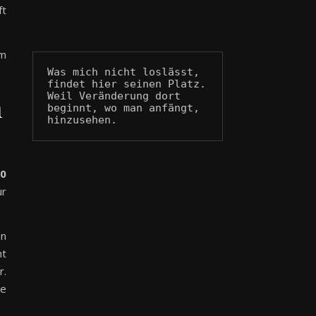
ft
im
Was mich nicht loslässt, 
findet hier seinen Platz.
Weil Veränderung dort 
n
beginnt, wo man anfängt, 
hinzusehen.
00
ur
en
ht
r.
ze