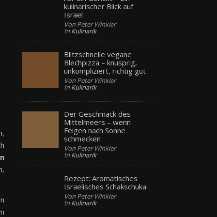
kulinarischer Blick auf
Israel
Von Peter Winkler
In
Kulinarik
Blitzschnelle vegane
Blechpizza – knusprig,
unkompliziert, richtig gut
Von Peter Winkler
In
Kulinarik
Der Geschmack des
Mittelmeers – wenn
Feigen nach Sonne
n,
schmecken
ch
Von Peter Winkler
In
Kulinarik
on
n,
Rezept: Aromatisches
Israelisches Schakschuka
Von Peter Winkler
en
In
Kulinarik
um