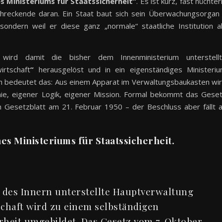
s Ministeriums für Staatssicherheit“
. Es ist kurz, fast nüchter
hreckende daran. Ein Staat baut sich sein Überwachungsorgan
sondern weil er diese ganz „normale“ staatliche Institution a
rd damit die bisher dem Innenministerium unterstell
rtschaft
“
herausgelöst und in ein eigenständiges Ministeri
sch bedeutet das: Aus einem Apparat im Verwaltungsbaukasten wi
chie, eigener Logik, eigener Mission. Formal bekommt das Gese
im Gesetzblatt am 21. Februar 1950 – der Beschluss aber fällt 
es Ministeriums für Staatssicherheit.
 des Innern unterstellte Hauptverwaltung
chaft wird zu einem selbständigen
rheit umgebildet. Das Gesetz vom 7. Oktober