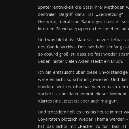
Später entwickelt die Stasi ihre Methoden w
zentraler Begriff dafür ist
„
Zersetzung
“
– 
Gerüchte, berufliche Sabotage, soziale Isol
internen Grundsatzpapieren beschrieben, unter
Und was bleibt, ist Material – unvorstellbar v
des Bundesarchivs. Dort wird der Umfang aktue
so absurd groß ist, dass sie fast wieder abstr
Leben, hinter vielen Akten steckt ein Bruch.
Ich bin enttäuscht über diese unvollständige
wäre es nicht so schlimm gewesen. Und das is
sondern weil es offenbar wieder nach dem g
sortiert – und dann kommt dieser Moment, 
Klartext ins „Jetzt ist aber auch mal gut“.
Und trotzdem holt es uns bis heute immer wied
Loyalitäten plötzlich wieder Thema werden 
hat das nichts mit „Rache“ zu tun. Das ist