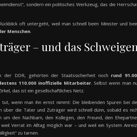
heimdienst“, sondern ein politisches Werkzeug, das die Herrscha
ckblick oft untergeht, weil man schnell beim Minister und be
ler Menschen
.
Zuträger – und das Schweige
 der DDR, gehörten der Staatssicherheit noch
rund 91.0
estens 110.000 inoffizielle Mitarbeiter
. Selbst wenn man n
rkel, das ist ein gesellschaftliches Netz.
eh tut, wenn man ihn ernst nimmt: Die bleibenden Spuren bei d
h über die Täter und Zuträger wird schnell dünn, sobald es nic
 um den Nachbarn, den Kollegen, den Freund, den Ehepartne
 weil Verrat im Alltag möglich war – und weil ein System Anrei
lligkeit“ zu tarnen.