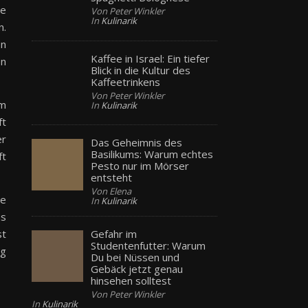
ie
Von Peter Winkler
In
Kulinarik
n.
on
Kaffee in Israel: Ein tiefer
en
Blick in die Kultur des
Kaffeetrinkens
Von Peter Winkler
em
In
Kulinarik
ft
er
Das Geheimnis des
Basilikums: Warum echtes
ft
Pesto nur im Mörser
entsteht
Von Elena
ie
In
Kulinarik
us
Gefahr im
st
Studentenfutter: Warum
ng
Du bei Nüssen und
Gebäck jetzt genau
hinsehen solltest
Von Peter Winkler
In
Kulinarik