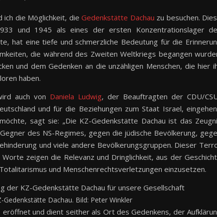
 ich die Möglichkeit, die
Gedenkstätte Dachau
zu besuchen. Die
 1933 und 1945 als eines der ersten Konzentrationslager d
nte, hat eine tiefe und schmerzliche Bedeutung für die Erinneru
amkeiten, die während des Zweiten Weltkriegs begangen wurde
ücken und dem Gedenken an die unzähligen Menschen, die hier i
loren haben.
wird auch von
Daniela Ludwig
, der Beauftragten der CDU/CS
Deutschland und für die Beziehungen zum Staat Israel, eingehe
n möchte, sagt sie: „Die KZ-Gedenkstätte Dachau ist das Zeugn
he Gegner des NS-Regimes, gegen die jüdische Bevölkerung, geg
Behinderung und viele andere Bevölkerungsgruppen. Dieser Terr
n Worte zeigen die Relevanz und Dringlichkeit, aus der Geschich
n Totalitarismus und Menschenrechtsverletzungen einzusetzen.
-Gedenkstätte Dachau. Bild: Peter Winkler
eröffnet und dient seither als Ort des Gedenkens, der Aufkläru