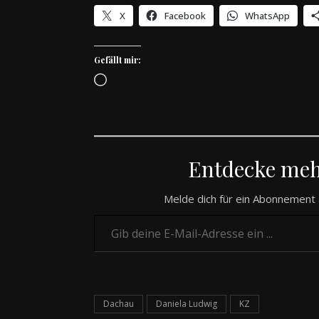
X
Facebook
WhatsApp
Gefällt mir:
Wird geladen …
Entdecke me
Melde dich für ein Abonnement 
Gib deine E-Mail-Adresse ein ...
Dachau
Daniela Ludwig
KZ