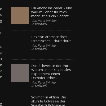
Ein Abend im Zadar – und
se
warum Leber für mich
es
mehr ist als ein Gericht
ng
Von Peter Winkler
In
Kulinarik
n.
hr
Rezept: Aromatisches
Israelisches Schakschuka
Von Peter Winkler
U-
In
Kulinarik
nd
is
en
Das Schwein in der Pute:
Warum unser regionales
or
Experiment einen
te
Dämpfer erhielt
Von Peter Winkler
In
Kulinarik
Schimon in Aktion: Die
skurrile Odyssee der
ng
Spaghetti Bolognese