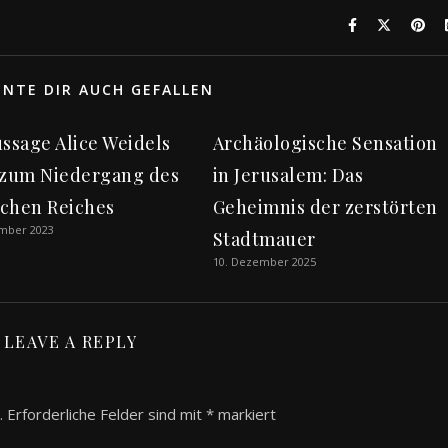
NTE DIR AUCH GEFALLEN
ussage Alice Weidels
Archäologische Sensation
 zum Niedergang des
in Jerusalem: Das
chen Reiches
Geheimnis der zerstörten
ember 2023
Stadtmauer
10. Dezember 2025
LEAVE A REPLY
.
Erforderliche Felder sind mit
*
markiert