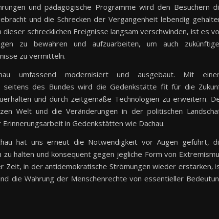
Führungen und pädagogische Programme wird den Besuchern d
ebracht und die Schrecken der Vergangenheit lebendig gehalte
 dieser schrecklichen Ereignisse langsam verschwinden, ist es v
ungen zu bewahren und aufzuarbeiten, um auch zukünftig
nisse zu vermitteln.
chau umfassend modernisiert und ausgebaut. Mit ein
o seitens des Bundes wird die Gedenkstätte fit für die Zukun
zuerhalten und durch zeitgemäße Technologien zu erweitern. D
n Welt und die Veränderungen in der politischen Landscha
r Erinnerungsarbeit in Gedenkstätten wie Dachau.
au hat uns erneut die Notwendigkeit vor Augen geführt, d
 zu halten und konsequent gegen jegliche Form von Extremism
er Zeit, in der antidemokratische Strömungen wieder erstarken, i
und die Wahrung der Menschenrechte von essentieller Bedeutu