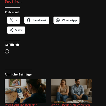
Spotify
…
Teilen mit:
X
Facebook
WhatsApp
Mehr
Gefällt mir:
Wird geladen …
Ähnliche Beiträge
Profit auf Kosten der
Wenn Eltern sich verlieren