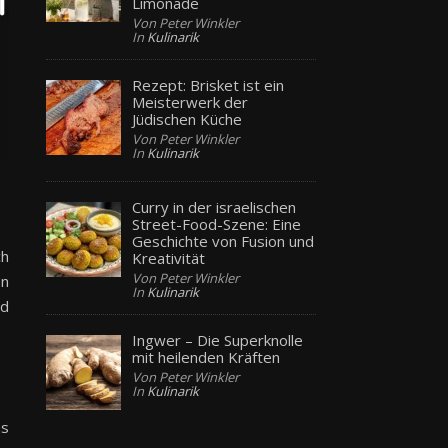
Limonade
Von Peter Winkler
In
Kulinarik
Rezept: Brisket ist ein
Meisterwerk der
Jüdischen Küche
Von Peter Winkler
In
Kulinarik
Curry in der israelischen
Street-Food-Szene: Eine
Geschichte von Fusion und
ch
Kreativität
Von Peter Winkler
en
In
Kulinarik
nd
Ingwer – Die Superknolle
mit heilenden Kräften
Von Peter Winkler
In
Kulinarik
ns