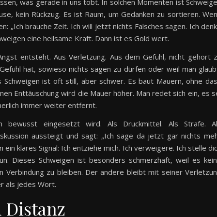
müssen, was gerade in uns tobt. In solchen Momenten ist Schweig
ause, kein Rückzug. Es ist Raum, um Gedanken zu sortieren. We
en: „Ich brauche Zeit. Ich will jetzt nichts Falsches sagen. Ich den
weigen eine heilsame Kraft. Dann ist es Gold wert.
ngst entsteht. Aus Verletzung. Aus dem Gefühl, nicht gehört 
Gefühl hat, sowieso nichts sagen zu dürfen oder weil man glaub
 Schweigen ist oft still, aber schwer. Es baut Mauern, ohne da
en Enttäuschung wird die Mauer höher. Man redet sich ein, es s
nerlich immer weiter entfernt.
bewusst eingesetzt wird. Als Druckmittel. Als Strafe. A
kussion aussteigt und sagt: „Ich sage da jetzt gar nichts me
ein klares Signal: Ich entziehe mich. Ich verweigere. Ich stelle di
un. Dieses Schweigen ist besonders schmerzhaft, weil es kei
in Verbindung zu bleiben. Der andere bleibt mit seiner Verletzu
er als jedes Wort.
 Distanz