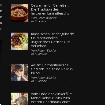
nd
Qawarma für Genießer:
Die Tradition des
ch
haltbaren Lammfleischs
rn
Von Peter Winkler
In
Kulinarik
so
ar
Klassisches Rindergulasch:
Ein traditionelles
ungarisches Gericht zum
Verlieben
Von Peter Winkler
In
Kulinarik
Ayran: Ein traditionelles
Getränk und seine Rolle in
Israel
Von Peter Winkler
In
Kulinarik
Vom Ende der Zuckerflut:
Meine Reise zurück zum
echten Geschmack einer