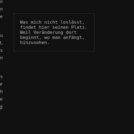
en
nn
ke
Was mich nicht loslässt, 
findet hier seinen Platz.
Weil Veränderung dort 
zu
beginnt, wo man anfängt, 
t,
hinzusehen.
ss
ei
ls
hr
ch
ne
ng