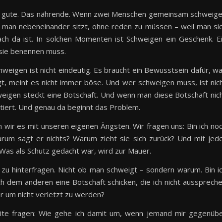
as gute. Das nährende. Wenn zwei Menschen gemeinsam schweig
man nebeneinander sitzt, ohne reden zu müssen – weil man si
fach da ist. In solchen Momenten ist Schweigen ein Geschenk. E
sie benennen muss.
Schweigen ist nicht eindeutig. Es braucht ein Bewusstsein dafür, w
t, meint es nicht immer böse. Und wer schweigen muss, ist nic
weigen steckt eine Botschaft. Und wenn man diese Botschaft nic
etiert. Und genau da beginnt das Problem.
n wir es mit unseren eigenen Ängsten. Wir fragen uns: Bin ich no
rum sagt er nichts? Warum zieht sie sich zurück? Und mit jed
as als Schutz gedacht war, wird zur Mauer.
 zu hinterfragen. Nicht ob man schweigt – sondern warum. Bin i
 ich dem anderen eine Botschaft schicken, die ich nicht aussprech
er um nicht verletzt zu werden?
ite fragen: Wie gehe ich damit um, wenn jemand mir gegenüb