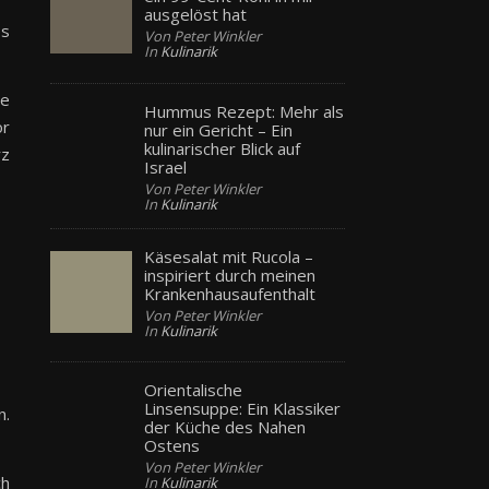
ausgelöst hat
es
Von Peter Winkler
In
Kulinarik
se
Hummus Rezept: Mehr als
or
nur ein Gericht – Ein
kulinarischer Blick auf
rz
Israel
Von Peter Winkler
In
Kulinarik
Käsesalat mit Rucola –
inspiriert durch meinen
Krankenhausaufenthalt
Von Peter Winkler
In
Kulinarik
Orientalische
Linsensuppe: Ein Klassiker
n.
der Küche des Nahen
Ostens
Von Peter Winkler
ch
In
Kulinarik