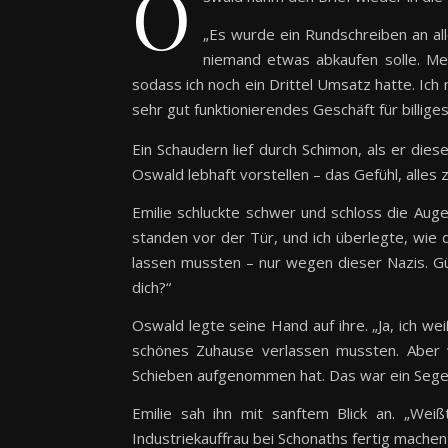
O
„Es wurde ein Rundschreiben an al
niemand etwas abkaufen solle. Me
sodass ich noch ein Drittel Umsatz hatte. I
sehr gut funktionierendes Geschäft für billige
Ein Schaudern lief durch Schimon, als er die
Oswald lebhaft vorstellen – das Gefühl, alles 
Emilie schluckte schwer und schloss die Au
standen vor der Tür, und ich überlegte, wie 
lassen mussten – nur wegen dieser Nazis. Gün
dich?“
Oswald legte seine Hand auf ihre. „Ja, ich w
schönes Zuhause verlassen mussten. Aber w
Schieben aufgenommen hat. Das war ein Segen
Emilie sah ihn mit sanftem Blick an. „Wei
Industriekauffrau bei Schonaths fertig machen