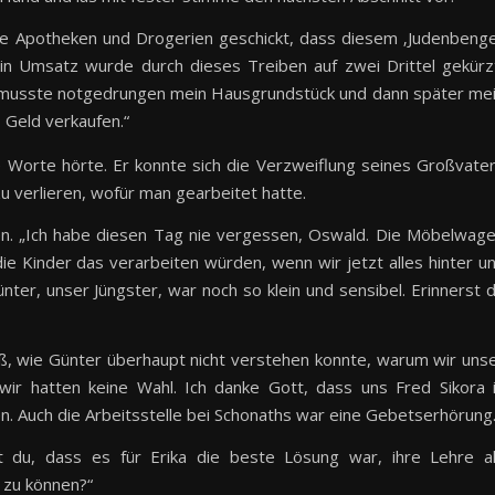
le Apotheken und Drogerien geschickt, dass diesem ‚Judenbenge
in Umsatz wurde durch dieses Treiben auf zwei Drittel gekürz
ch musste notgedrungen mein Hausgrundstück und dann später me
s Geld verkaufen.“
se Worte hörte. Er konnte sich die Verzweiflung seines Großvate
zu verlieren, wofür man gearbeitet hatte.
gen. „Ich habe diesen Tag nie vergessen, Oswald. Die Möbelwag
die Kinder das verarbeiten würden, wenn wir jetzt alles hinter u
ter, unser Jüngster, war noch so klein und sensibel. Erinnerst 
eiß, wie Günter überhaupt nicht verstehen konnte, warum wir uns
ir hatten keine Wahl. Ich danke Gott, dass uns Fred Sikora 
. Auch die Arbeitsstelle bei Schonaths war eine Gebetserhörung.
ßt du, dass es für Erika die beste Lösung war, ihre Lehre a
 zu können?“