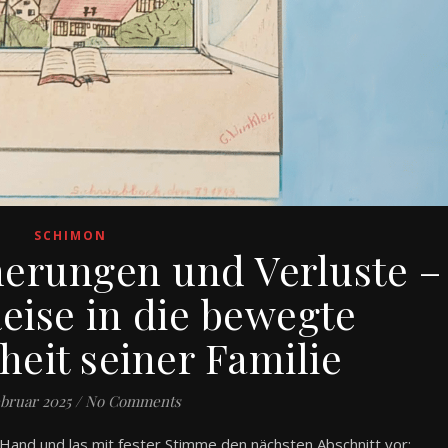
SCHIMON
nerungen und Verluste –
eise in die bewegte
eit seiner Familie
ebruar 2025
/
No Comments
 Hand und las mit fester Stimme den nächsten Abschnitt vor: