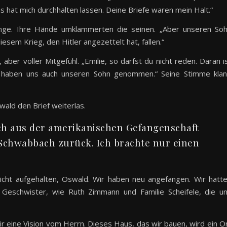
 hat mich durchhalten lassen. Deine Briefe waren mein Halt.“
Wange. Ihre Hände umklammerten die seinen. „Aber unseren So
esem Krieg, den Hitler angezettelt hat, fallen.“
 aber voller Mitgefühl. „Emilie, so darfst du nicht reden. Daran i
ie haben uns auch unseren Sohn genommen.“ Seine Stimme kla
ald den Brief weiterlas.
ch aus der amerikanischen Gefangenschaft
Schwabbach zurück. Ich brachte nur einen
nicht aufgehalten, Oswald. Wir haben neu angefangen. Wir hatt
e Geschwister, wie Ruth Zimmann und Familie Scheifele, die u
wir eine Vision vom Herrn. Dieses Haus, das wir bauen, wird ein O