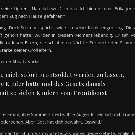
seine Lippen. „Natürlich weiß ich das. Ich bin doch mit Erika jed
dem Zug nach Hause gefahren.“
ng. Doch Schimon spürte, wie sich seine Kehle enger zog. Die
aft gehört hatte, wurden in diesem Moment lebendig. Er sah v
e ratlosen Eltern, die schlaflosen Nächte. Er spürte den Schme
 Stärke seiner Großeltern.
hsten Absatz vorlas:
h, mich sofort Frontsoldat werden zu lassen,
e Kinder hatte und das Gesetz damals
 mit so vielen Kindern vom Frontdienst
e Emilie, ihre Stimme zitterte. Ihre Augen füllten sich mit Träne
wiedersehen. Aber Gott hat dich bewahrt, Oswald.“
 mit sanfter Stimme antwortete: „Es waren deine Gebete, Emilie. I