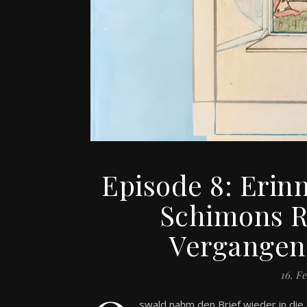
Episode 8: Erin
Schimons R
Vergangenh
16. F
swald nahm den Brief wieder in die