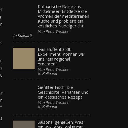
Kulinarische Reise ans
l‘
Mittelmeer: Entdecke die
Aromen der mediterranen
t,
Küche und probiere ein
in
köstliches Nudelgericht!
Von Peter Winkler
In
Kulinarik
rs
Das Hüffenhardt-
Experiment: Können wir
uns rein regional
en
ernähren?
ns
Von Peter Winkler
In
Kulinarik
du
Gefillter Fisch: Die
Geschichte, Varianten und
er
ein klassisches Rezept
in
Von Peter Winkler
In
Kulinarik
“
ls
Saisonal genießen: Was
ein 99-Cent-Kohl in mir