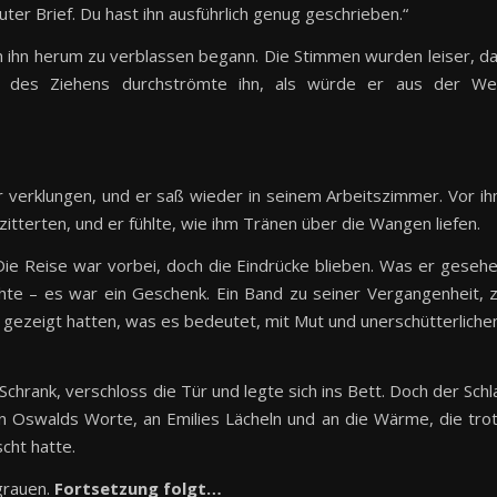
uter Brief. Du hast ihn ausführlich genug geschrieben.“
m ihn herum zu verblassen begann. Die Stimmen wurden leiser, d
hl des Ziehens durchströmte ihn, als würde er aus der We
r verklungen, und er saß wieder in seinem Arbeitszimmer. Vor i
itterten, und er fühlte, wie ihm Tränen über die Wangen liefen.
 Die Reise war vorbei, doch die Eindrücke blieben. Was er geseh
chte – es war ein Geschenk. Ein Band zu seiner Vergangenheit, 
 gezeigt hatten, was es bedeutet, mit Mut und unerschütterlich
chrank, verschloss die Tür und legte sich ins Bett. Doch der Schl
n Oswalds Worte, an Emilies Lächeln und an die Wärme, die tro
cht hatte.
grauen.
Fortsetzung folgt…