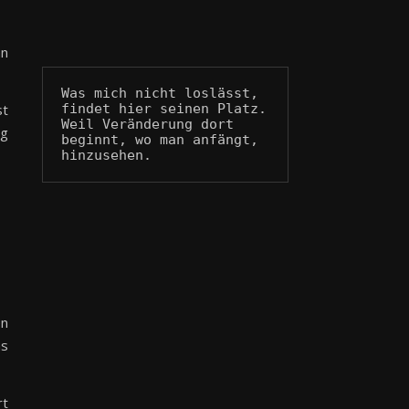
hn
Was mich nicht loslässt, 
findet hier seinen Platz.
st
Weil Veränderung dort 
ng
beginnt, wo man anfängt, 
hinzusehen.
en
ns
rt