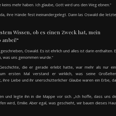
ie keins mehr haben. Ich glaube, Gott wird uns den Weg ebnen.“
, ihre Hände fest ineinandergelegt. Dann las Oswald die letzt
estem Wissen, ob es einen Zweck hat, mein
 anbei!“
geschrieben, Oswald. Es ist ehrlich und alles ist darin enthalten. 
ch, was uns genommen wurde.“
Geschichte, die er gerade erlebt hatte, war mehr als nur ei
Zum ersten Mal verstand er wirklich, was seine Großelte
, ihre Liebe und ihr unerschütterlicher Glaube waren ein Erbe, d
n und legte ihn in die Mappe vor sich. „Ich hoffe, dass uns d
fen wird, Emilie. Aber egal, was geschieht, wir bauen dieses Hau