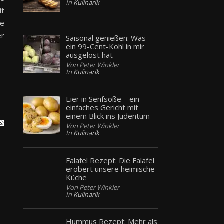
In
Kulinarik
it
ne
er
Saisonal genießen: Was
ein 99-Cent-Kohl in mir
ausgelöst hat
Von Peter Winkler
In
Kulinarik
Eier in Senfsoße – ein
einfaches Gericht mit
einem Blick ins Judentum
Von Peter Winkler
In
Kulinarik
Falafel Rezept: Die Falafel
erobert unsere heimische
Küche
Von Peter Winkler
In
Kulinarik
Hummus Rezept: Mehr als