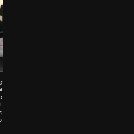
ng
ät
as
ch
t.
eg