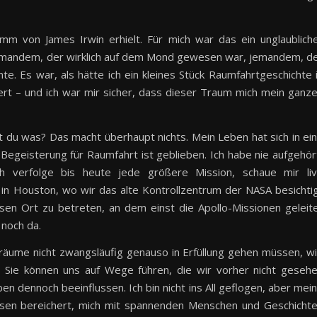
m von James Irwin erhielt. Für mich war das ein unglaublich
jemandem, der wirklich auf dem Mond gewesen war, jemandem, d
te. Es war, als hätte ich ein kleines Stück Raumfahrtgeschichte 
ert – und ich war mir sicher, dass dieser Traum mich mein ganz
 du was? Das macht überhaupt nichts. Mein Leben hat sich in ei
Begeisterung für Raumfahrt ist geblieben. Ich habe nie aufgehör
 verfolge bis heute jede größere Mission, schaue mir li
 in Houston, wo wir das alte Kontrollzentrum der NASA besichti
esen Ort zu betreten, an dem einst die Apollo-Missionen geleit
 noch da.
Träume nicht zwangsläufig genauso in Erfüllung gehen müssen, w
n. Sie können uns auf Wege führen, die wir vorher nicht geseh
en dennoch beeinflussen. Ich bin nicht ins All geflogen, aber mei
ssen bereichert, mich mit spannenden Menschen und Geschicht