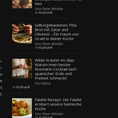
two
Von Peter Winkler
In
Kulinarik
Selbstgebackenes Pita-
Brot mit Zatar und
Olivenöl – Ein Hauch von
Israel in deiner Küche
Von Peter Winkler
In
Kulinarik
Wilde Kräuter im Glas:
o-
Warum mein bester
e-
Rosmarin-Cocktail nach
spanischer Erde und
so
Freiheit schmeckt
ie
Von Elena
ns
In
Kulinarik
t,
Falafel Rezept: Die Falafel
erobert unsere heimische
Küche
Von Peter Winkler
In
Kulinarik