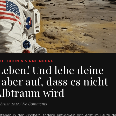
EFLEXION & SINNFINDUNG
Leben! Und lebe deine
aber auf, dass es nicht
lbtraum wird
ebruar 2025
/
No Comments
ehen in der Kindheit, andere entwickeln sich erst im Laufe d