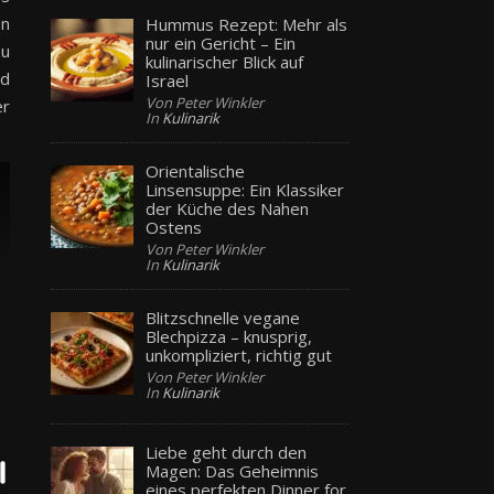
en
Hummus Rezept: Mehr als
nur ein Gericht – Ein
zu
kulinarischer Blick auf
nd
Israel
Von Peter Winkler
er
In
Kulinarik
Orientalische
Linsensuppe: Ein Klassiker
der Küche des Nahen
Ostens
Von Peter Winkler
In
Kulinarik
Blitzschnelle vegane
Blechpizza – knusprig,
unkompliziert, richtig gut
Von Peter Winkler
In
Kulinarik
Liebe geht durch den
Magen: Das Geheimnis
eines perfekten Dinner for