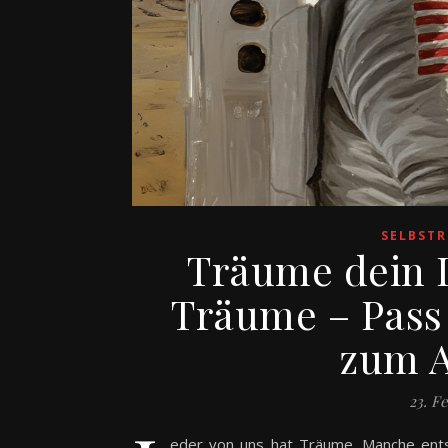
SELBSTR
Träume dein 
Träume – Pass 
zum A
23. F
eder von uns hat Träume. Manche entst