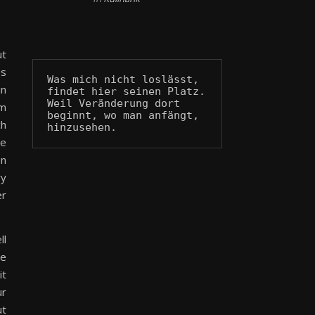
ut
es
Was mich nicht loslässt, 
in
findet hier seinen Platz.
Weil Veränderung dort 
am
beginnt, wo man anfängt, 
ch
hinzusehen.
ie
en
ry
er
ll
de
it
ur
ut