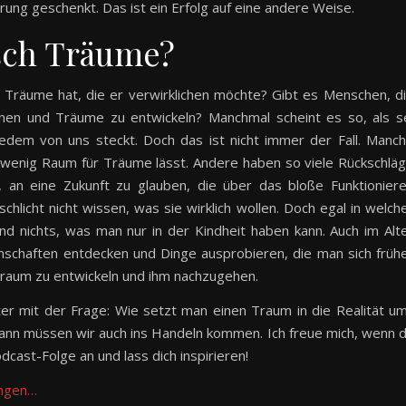
ung geschenkt. Das ist ein Erfolg auf eine andere Weise.
sch Träume?
h Träume hat, die er verwirklichen möchte? Gibt es Menschen, d
ionen und Träume zu entwickeln? Manchmal scheint es so, als s
jedem von uns steckt. Doch das ist nicht immer der Fall. Manc
wenig Raum für Träume lässt. Andere haben so viele Rückschlä
n, an eine Zukunft zu glauben, die über das bloße Funktionier
chlicht nicht wissen, was sie wirklich wollen. Doch egal in welch
d nichts, was man nur in der Kindheit haben kann. Auch im Alt
nschaften entdecken und Dinge ausprobieren, die man sich früh
n Traum zu entwickeln und ihm nachzugehen.
er mit der Frage: Wie setzt man einen Traum in die Realität u
dwann müssen wir auch ins Handeln kommen. Ich freue mich, wenn 
odcast-Folge an und lass dich inspirieren!
angen…