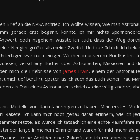
en Brief an die NASA schrieb. Ich wollte wissen, wie man Astrona
ramm gerade erst begann, konnte ich mir nichts Spannender
e Antwort, doch insgeheim wusste ich auch, dass der Weg dorth
eine Neugier größer als meine Zweifel. Und tatsächlich. Ich bek
 Unterlagen war nach einigen Wochen in unserem Briefkasten. I
zulesen, verschlang Bücher über Astronauten, Missionen und d
ben mich die Erlebnisse von
James Irwin
, einem der Astronaut
at mich tief berührt. Später las ich auch das Buch seiner Frau Ma
Leben als Frau eines Astronauten schrieb – eine völlig andere, ab
egann, Modelle von Raumfahrzeugen zu bauen. Mein erstes Mode
ni-Rakete. Ich kann mich noch genau daran erinnern, wie ich je
sammensetzte, als würde ich tatsächlich eine echte Raumfähre m
 standen lange in meinem Zimmer und waren für mich mehr als n
raums, kleine Abbilder einer Zukunft, die ich mir damals so g